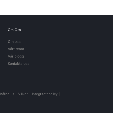
Om Oss
Om oss
Vårt team
Vår blogg
Kontakta oss
•
hållna
Villkor
Integritetspolicy