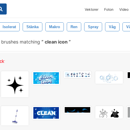
Vektorer
Foton
Video
Isolerat
Stänka
Makro
Ren
Spray
Våg
V
 brushes matching
clean icon