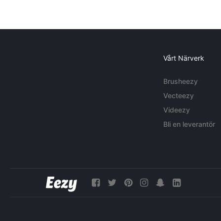
Vårt Närverk
Brusheezy
Vecteezy
Videezy
Bli en leverantör