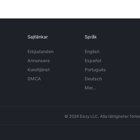
Sajtlänkar
Språk
Erbjudanden
English
Annonsera
Español
Kundtjänst
Português
DMCA
Deutsch
Mer...
© 2026 Eezy LLC. Alla rättigheter förbe