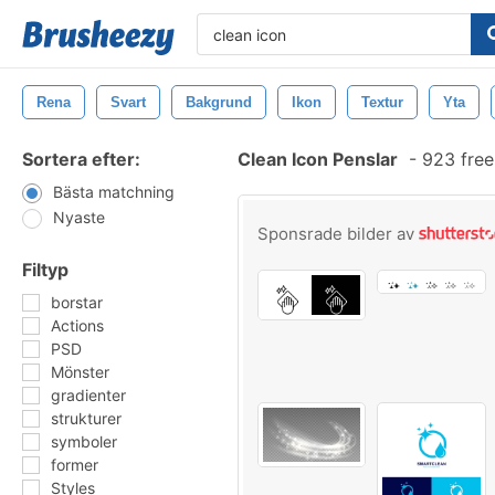
Rena
Svart
Bakgrund
Ikon
Textur
Yta
Sortera efter:
Clean Icon Penslar
-
923 free
Bästa matchning
Nyaste
Sponsrade bilder av
Filtyp
borstar
Actions
PSD
Mönster
gradienter
strukturer
symboler
former
Styles