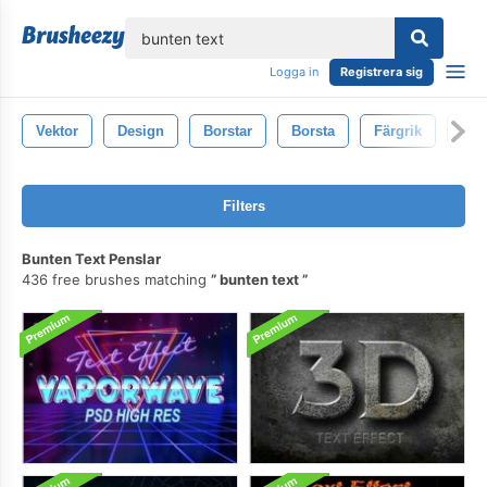
lose
Logga in
Registrera sig
Vektor
Design
Borstar
Borsta
Färgrik
Spr
Filters
Bunten Text Penslar
436 free brushes matching
bunten text