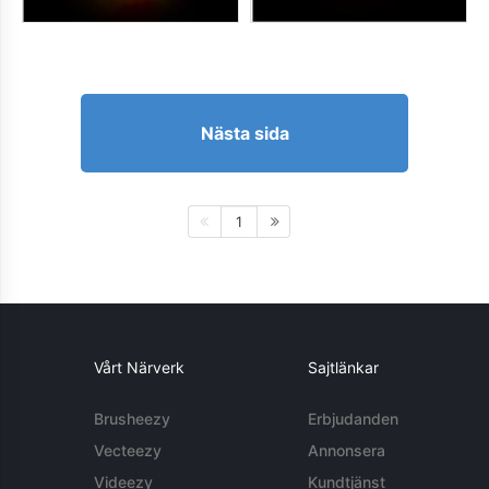
Nästa sida
1
Vårt Närverk
Sajtlänkar
Brusheezy
Erbjudanden
Vecteezy
Annonsera
Videezy
Kundtjänst