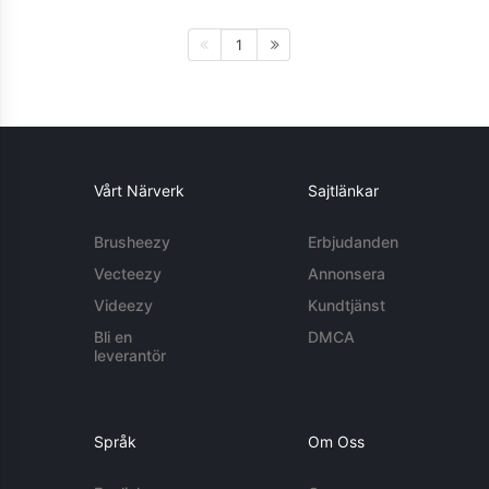
1
Vårt Närverk
Sajtlänkar
Brusheezy
Erbjudanden
Vecteezy
Annonsera
Videezy
Kundtjänst
Bli en
DMCA
leverantör
Språk
Om Oss