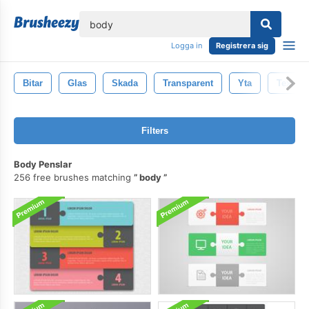
lose
Logga in
Registrera sig
Bitar
Glas
Skada
Transparent
Yta
Texture
Filters
Body Penslar
256 free brushes matching
body