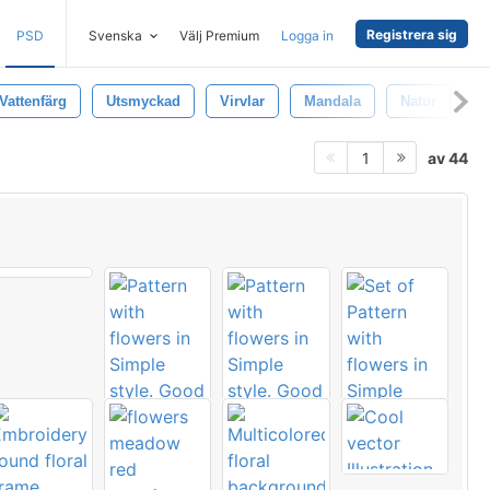
Registrera sig
PSD
Svenska
Välj Premium
Logga in
Vattenfärg
Utsmyckad
Virvlar
Mandala
Natur
M
av 44
1