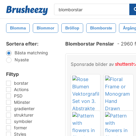
Blomma
Blommor
Bröllop
Blomborste
Årgån
Sortera efter:
Blomborstar Penslar
-
2960 f
Bästa matchning
Nyaste
Sponsrade bilder av
Filtyp
borstar
Actions
PSD
Mönster
gradienter
strukturer
symboler
former
Styles