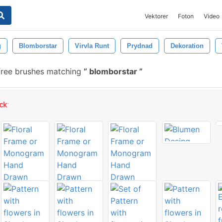
Vektorer
Foton
Video
g
Blomborstar
Virvla Runt
Prydnad
Dekoration
ree brushes matching
blomborstar