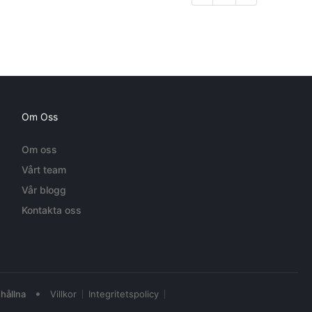
Om Oss
Om oss
Vårt team
Vår blogg
Kontakta oss
•
hållna
Villkor
Integritetspolicy