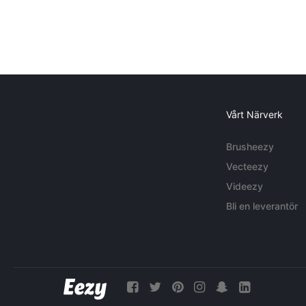
Vårt Närverk
Brusheezy
Vecteezy
Videezy
Bli en leverantör