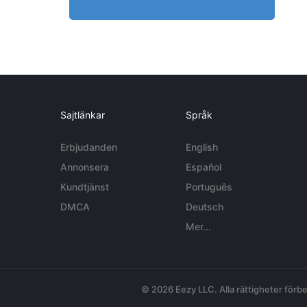
Sajtlänkar
Språk
Erbjudanden
English
Annonsera
Español
Kundtjänst
Português
DMCA
Deutsch
Mer...
© 2026 Eezy LLC. Alla rättigheter förbe