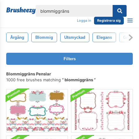
lose
Logga in
Registrera sig
Årgång
Blommig
Utsmyckad
Elegans
Gräns
Filters
Blommiggräns Penslar
1000 free brushes matching
blommiggräns