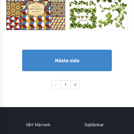
Nästa sida
1
Vårt Närverk
Sajtlänkar