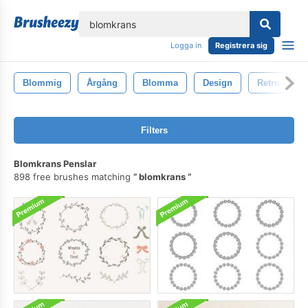
lose
Logga in
Registrera sig
Blommig
Årgång
Blomma
Design
Retro
Filters
Blomkrans Penslar
898 free brushes matching
blomkrans