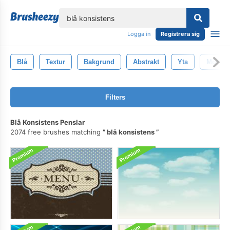
lose
Logga in
Registrera sig
Blå
Textur
Bakgrund
Abstrakt
Yta
Mönste
Filters
Blå Konsistens Penslar
2074 free brushes matching
blå konsistens