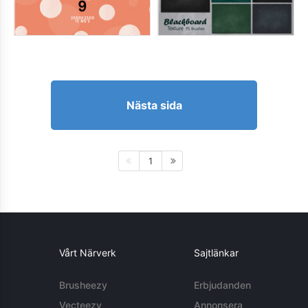
Nästa sida
1
Vårt Närverk
Sajtlänkar
Brusheezy
Erbjudanden
Vecteezy
Annonsera