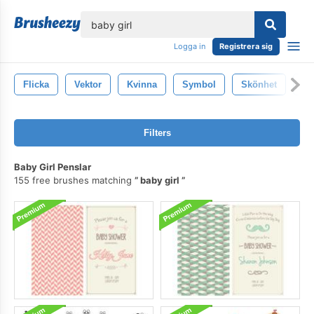
lose
Logga in
Registrera sig
Flicka
Vektor
Kvinna
Symbol
Skönhet
Be
Filters
Baby Girl Penslar
155 free brushes matching
baby girl