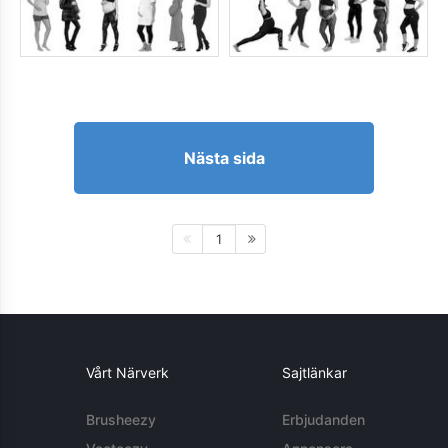
Nästa sida
1
Vårt Närverk
Sajtlänkar
Brusheezy
Erbjudanden