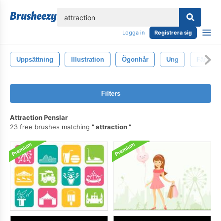
lose
Logga in
Registrera sig
Uppsättning
Illustration
Ögonhår
Ung
Färg
Filters
Attraction Penslar
23 free brushes matching
attraction