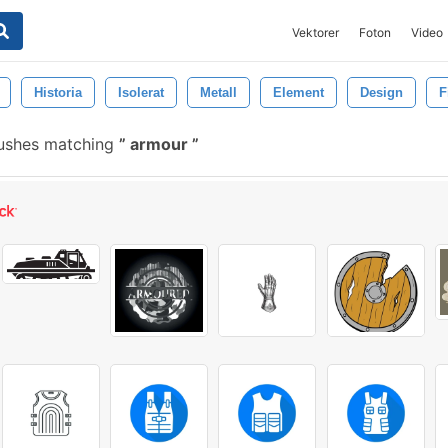
Vektorer
Foton
Video
Historia
Isolerat
Metall
Element
Design
F
rushes matching
armour