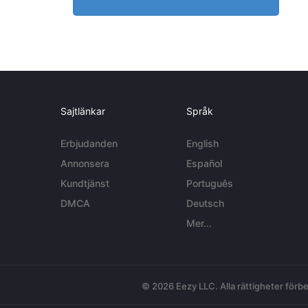
Sajtlänkar
Språk
Erbjudanden
English
Annonsera
Español
Kundtjänst
Português
DMCA
Deutsch
Mer...
© 2026 Eezy LLC. Alla rättigheter förbe