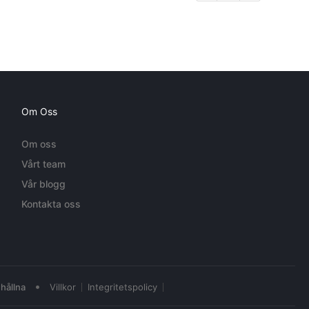
Om Oss
Om oss
Vårt team
Vår blogg
Kontakta oss
•
hållna
Villkor
Integritetspolicy