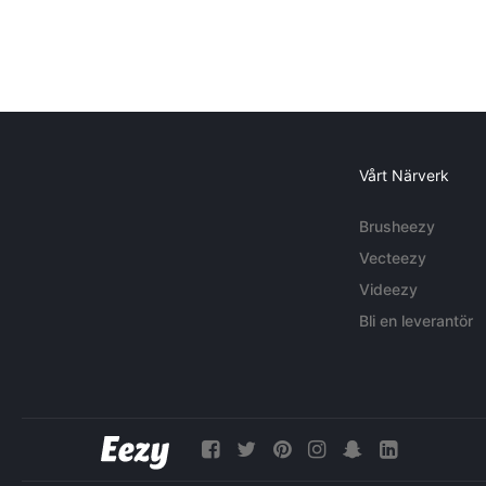
Vårt Närverk
Brusheezy
Vecteezy
Videezy
Bli en leverantör