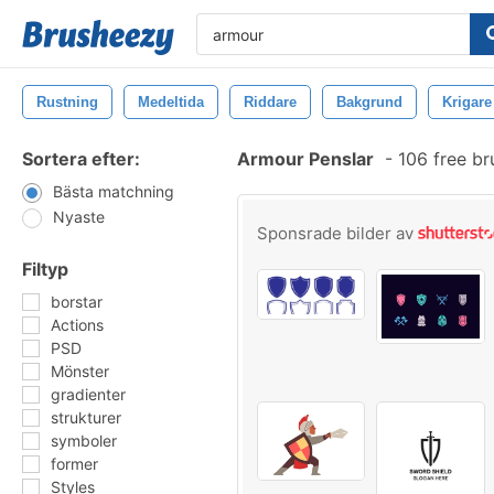
Rustning
Medeltida
Riddare
Bakgrund
Krigare
Sortera efter:
Armour Penslar
-
106 free b
Bästa matchning
Nyaste
Sponsrade bilder av
Filtyp
borstar
Actions
PSD
Mönster
gradienter
strukturer
symboler
former
Styles