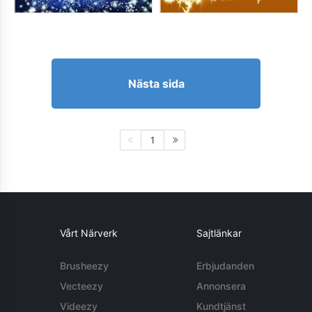
Nästa sida
1
Vårt Närverk
Sajtlänkar
Brusheezy
Erbjudanden
Vecteezy
Annonsera
Videezy
Kundtjänst