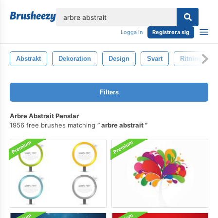
lose
Logga in
Registrera sig
Abstrakt
Dekoration
Design
Svart
Ritning
Filters
Arbre Abstrait Penslar
1956 free brushes matching
arbre abstrait