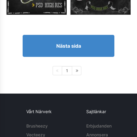
Nästa sida
1
Vårt Närverk
Sajtlänkar
Brusheezy
Erbjudanden
Vecteezy
Annonsera