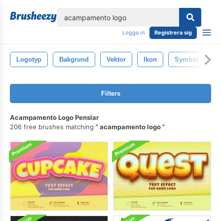
lose
Logga in
Registrera sig
Logotyp
Bakgrund
Vektor
Ikon
Symbol
D
Filters
Acampamento Logo Penslar
206 free brushes matching
acampamento logo