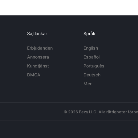
Sajtlänkar
Språk
Erbjudanden
English
Annonsera
Español
Kundtjänst
Português
DMCA
Deutsch
Mer...
© 2026 Eezy LLC. Alla rättigheter förbe