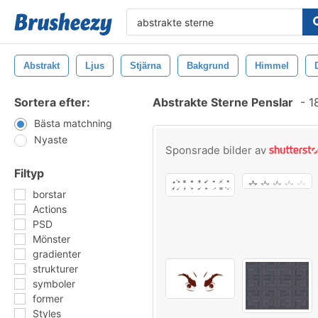
Abstrakt
Ljus
Stjärna
Bakgrund
Himmel
Sortera efter:
Abstrakte Sterne Penslar
-
18
Bästa matchning
Nyaste
Sponsrade bilder av
Filtyp
borstar
Actions
PSD
Mönster
gradienter
strukturer
symboler
former
Styles