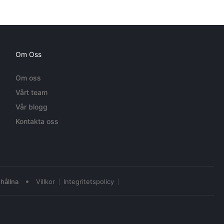
Om Oss
Om oss
Vårt team
Vår blogg
Kontakta oss
•
hållna
Villkor
Integritetspolicy