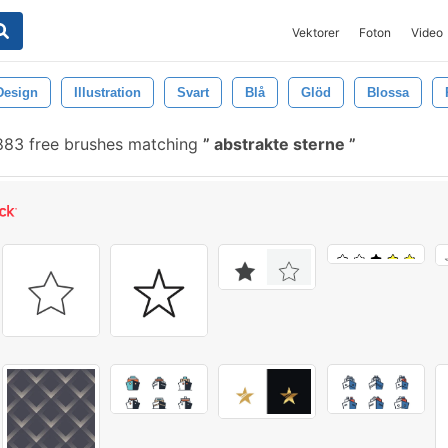
Vektorer
Foton
Video
Design
Illustration
Svart
Blå
Glöd
Blossa
83 free brushes matching
abstrakte sterne