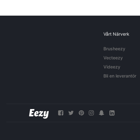
Vårt Närverk
Brusheezy
Vecteezy
Videezy
Bli en leverantör