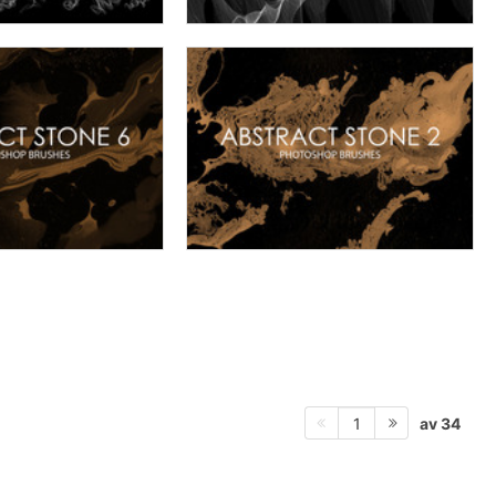
av 34
1