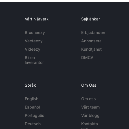
Vårt Närverk
Sajtlänkar
Brusheezy
Erbjudanden
Vecteezy
Annonsera
Videezy
Kundtjänst
Bli en
DMCA
leverantör
Språk
Om Oss
English
Om oss
Español
Vårt team
Português
Vår blogg
Deutsch
Kontakta
oss