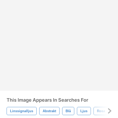
This Image Appears In Searches For
Linssignalljus
Abstrakt
Blå
Ljus
Rosa
B