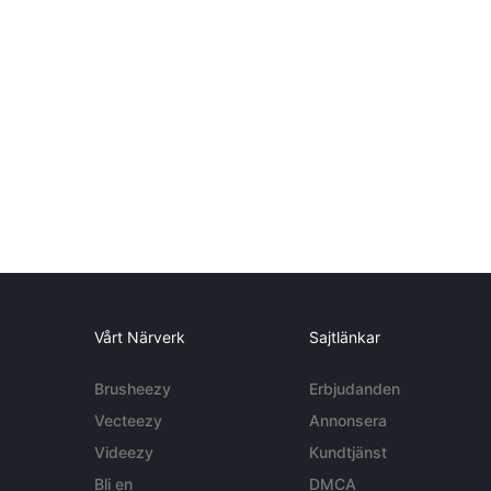
Vårt Närverk
Sajtlänkar
Brusheezy
Erbjudanden
Vecteezy
Annonsera
Videezy
Kundtjänst
Bli en
DMCA