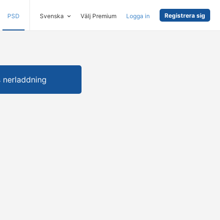
Registrera sig
PSD
Svenska
Välj Premium
Logga in
s nerladdning