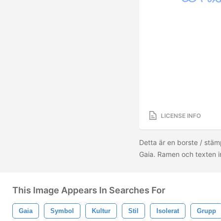
LICENSE INFO
Detta är en borste / stäm
Gaia. Ramen och texten i
This Image Appears In Searches For
Gaia
Symbol
Kultur
Stil
Isolerat
Grupp