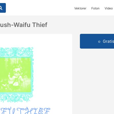
Vektorer
Foton
Video
rush-Waifu Thief
Grati