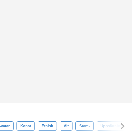
Avatar
Konst
Etnisk
Vit
Stam-
Uppsättning