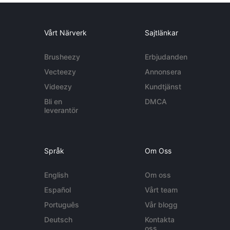
Vårt Närverk
Sajtlänkar
Brusheezy
Erbjudanden
Vecteezy
Annonsera
Videezy
Kundtjänst
Bli en
DMCA
leverantör
Språk
Om Oss
English
Om oss
Español
Vårt team
Português
Vår blogg
Deutsch
Kontakta
oss