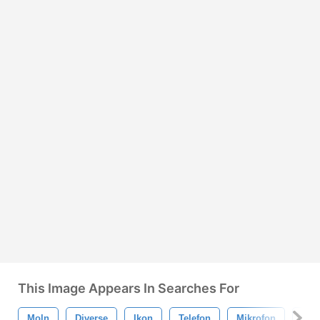
This Image Appears In Searches For
Moln
Diverse
Ikon
Telefon
Mikrofon
Rss