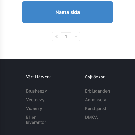
Nästa sida
1
Vårt Närverk
Sajtlänkar
Brusheezy
Erbjudanden
Vecteezy
Annonsera
Videezy
Kundtjänst
Bli en
DMCA
leverantör