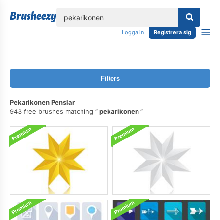
lose
Logga in
Registrera sig
Filters
Pekarikonen Penslar
943 free brushes matching
pekarikonen