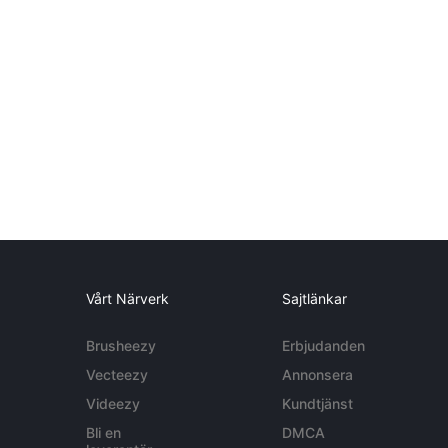
Vårt Närverk
Sajtlänkar
Brusheezy
Erbjudanden
Vecteezy
Annonsera
Videezy
Kundtjänst
Bli en
DMCA