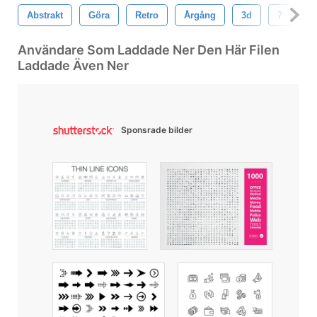
Abstrakt
Göra
Retro
Årgång
3d
7
B
Användare Som Laddade Ner Den Här Filen
Laddade Även Ner
Sponsrade bilder