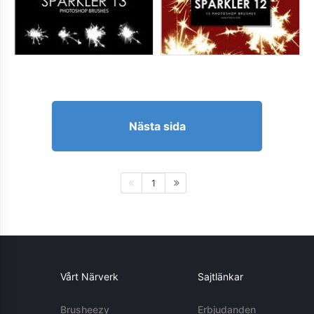
Nästa sida
1
Vårt Närverk
Sajtlänkar
Brusheezy
Erbjudanden