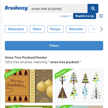
lose
Logga in
Registrera sig
Dekoration
Dekor
Design
Dekorativ
Retro
Filters
Xmas Tree Prydnad Penslar
1253 free brushes matching
xmas tree prydnad