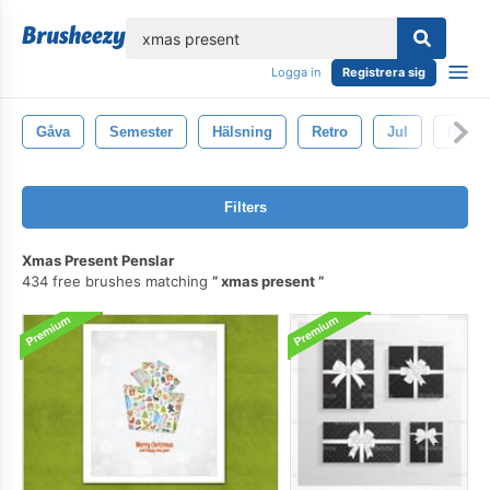
lose
Logga in
Registrera sig
Gåva
Semester
Hälsning
Retro
Jul
Dekor
Filters
Xmas Present Penslar
434 free brushes matching
xmas present