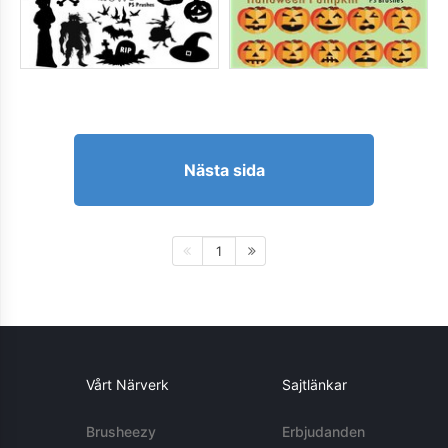
Nästa sida
1
Vårt Närverk
Sajtlänkar
Brusheezy
Erbjudanden