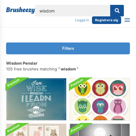
lose
Logga in
Registrera sig
Filters
Wisdom Penslar
105 free brushes matching
wisdom