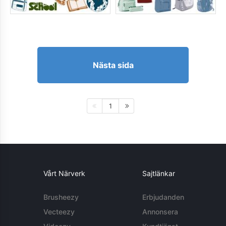
Nästa sida
1
Vårt Närverk
Sajtlänkar
Brusheezy
Erbjudanden
Vecteezy
Annonsera