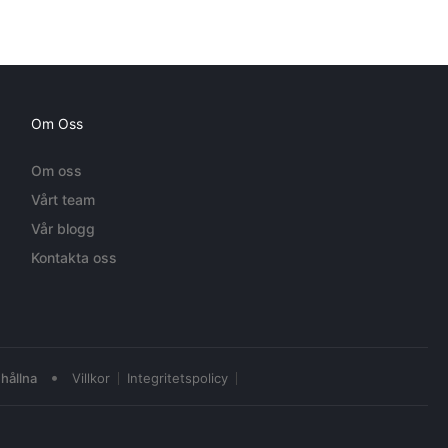
Om Oss
Om oss
Vårt team
Vår blogg
Kontakta oss
•
hållna
Villkor
Integritetspolicy