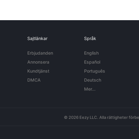
Sajtlänkar
Språk
Erbjudanden
English
Annonsera
Español
Kundtjänst
Português
DMCA
Deutsch
Mer...
© 2026 Eezy LLC. Alla rättigheter förbe