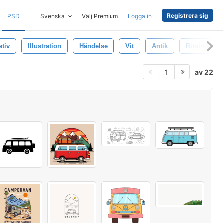
Registrera sig
PSD
Svenska
Välj Premium
Logga in
ativ
Illustration
Händelse
Vit
Antik
Ritning
av 22
1