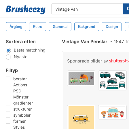
Årgång
Retro
Gammal
Bakgrund
Design
Sortera efter:
Vintage Van Penslar
-
1547 f
Bästa matchning
Nyaste
Sponsrade bilder av
Filtyp
borstar
Actions
PSD
Mönster
gradienter
strukturer
symboler
former
Styles