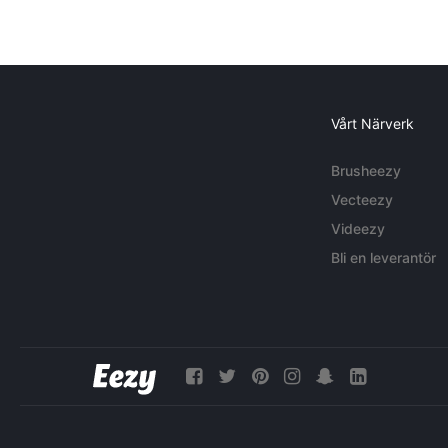
Vårt Närverk
Brusheezy
Vecteezy
Videezy
Bli en leverantör