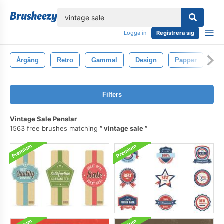
lose
Logga in
Registrera sig
Årgång
Retro
Gammal
Design
Papper
Ba
Filters
Vintage Sale Penslar
1563 free brushes matching
vintage sale