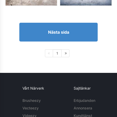
Nästa sida
1
Vårt Närverk
Sajtlänkar
Brusheezy
Erbjudanden
Vecteezy
Annonsera
Videezy
Kundtjänst