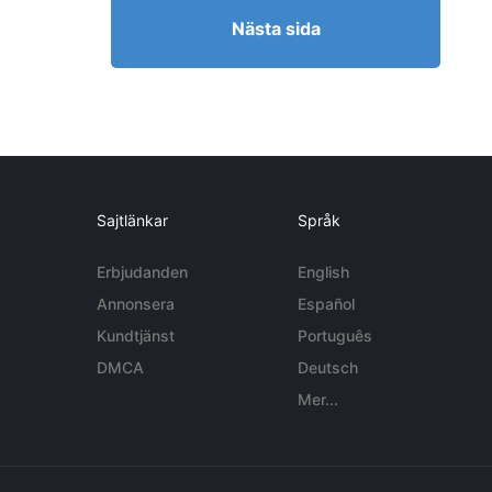
Nästa sida
Sajtlänkar
Språk
Erbjudanden
English
Annonsera
Español
Kundtjänst
Português
DMCA
Deutsch
Mer...