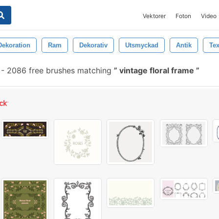
Vektorer
Foton
Video
Dekoration
Ram
Dekorativ
Utsmyckad
Antik
Tex
-
2086 free brushes matching
vintage floral frame