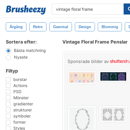
Årgång
Retro
Gammal
Design
Blommig
Sortera efter:
Vintage Floral Frame Penslar
Bästa matchning
Nyaste
Sponsrade bilder av
Filtyp
borstar
Actions
PSD
Mönster
gradienter
strukturer
symboler
former
Styles