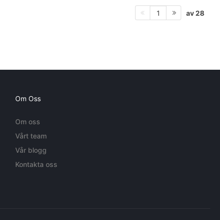
av 28
1
Om Oss
Om oss
Vårt team
Vår blogg
Kontakta oss