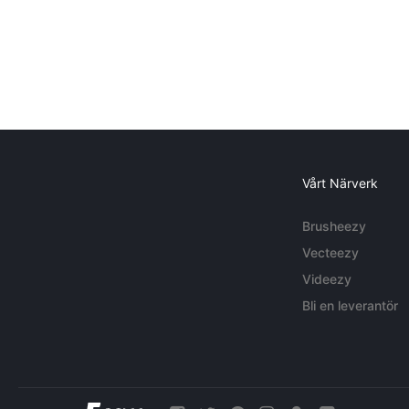
Vårt Närverk
Brusheezy
Vecteezy
Videezy
Bli en leverantör