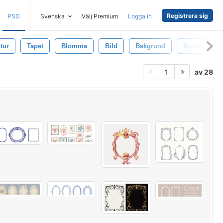
Registrera sig
PSD
Svenska
Välj Premium
Logga in
tur
Tapet
Blomma
Bild
Bakgrund
Konst
av 28
1