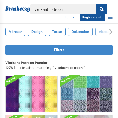
lose
Logga in
Registrera sig
Mönster
Design
Textur
Dekoration
Abstrakt
Filters
Vierkant Patroon Penslar
1278 free brushes matching
vierkant patroon