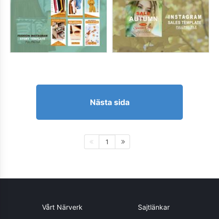
Nästa sida
1
Vårt Närverk
Sajtlänkar