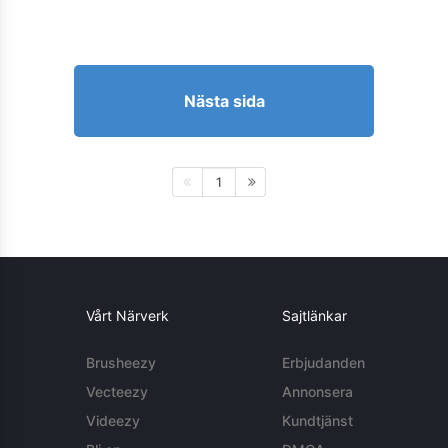
Nästa sida
1
Vårt Närverk
Sajtlänkar
Brusheezy
Erbjudanden
Vecteezy
Annonsera
Videezy
Kundtjänst