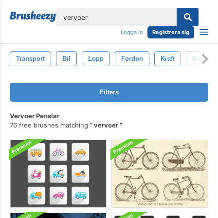
lose
Logga in
Registrera sig
Transport
Bil
Lopp
Fordon
Kraft
Bakgrun
Filters
Vervoer Penslar
76 free brushes matching
vervoer