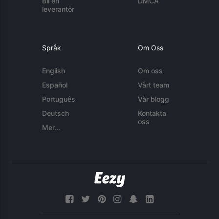
Bli en
DMCA
leverantör
Språk
Om Oss
English
Om oss
Español
Vårt team
Português
Vår blogg
Deutsch
Kontakta
oss
Mer...