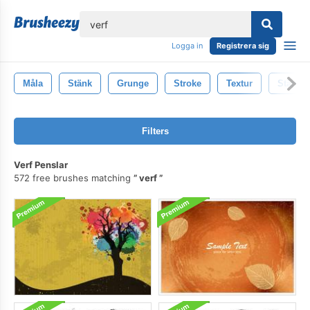
lose
Logga in
Registrera sig
Måla
Stänk
Grunge
Stroke
Textur
Stänka 
Filters
Verf Penslar
572 free brushes matching
verf