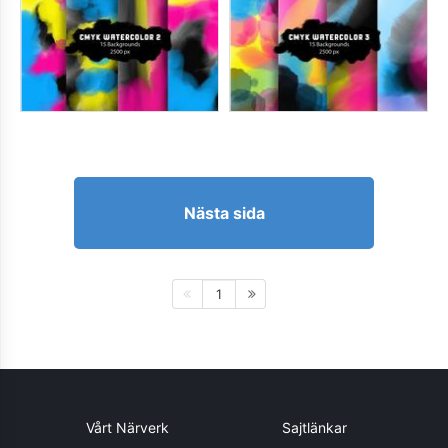
Nästa sida
1
Vårt Närverk
Sajtlänkar