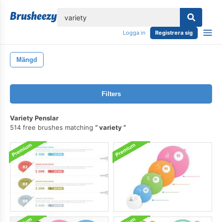
lose
Logga in
Registrera sig
Mängd
Filters
Variety Penslar
514 free brushes matching
variety