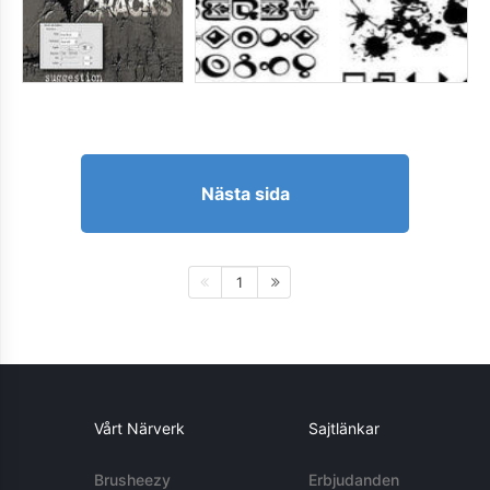
Nästa sida
1
Vårt Närverk
Sajtlänkar
Brusheezy
Erbjudanden