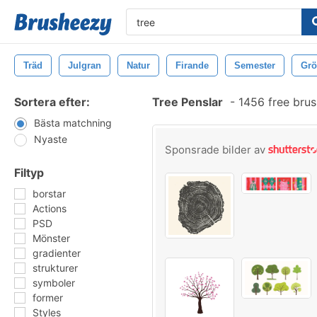
Träd
Julgran
Natur
Firande
Semester
Gr
Sortera efter:
Tree Penslar
-
1456 free bru
Bästa matchning
Nyaste
Sponsrade bilder av
Filtyp
borstar
Actions
PSD
Mönster
gradienter
strukturer
symboler
former
Styles