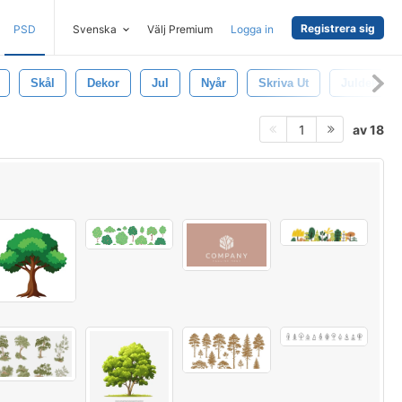
Registrera sig
PSD
Svenska
Välj Premium
Logga in
Skål
Dekor
Jul
Nyår
Skriva Ut
Juldekorat
av 18
1