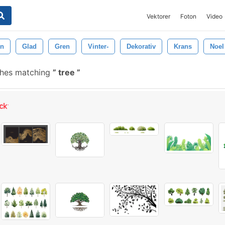
Vektorer
Foton
Video
ön
Glad
Gren
Vinter-
Dekorativ
Krans
Noel
shes matching
tree