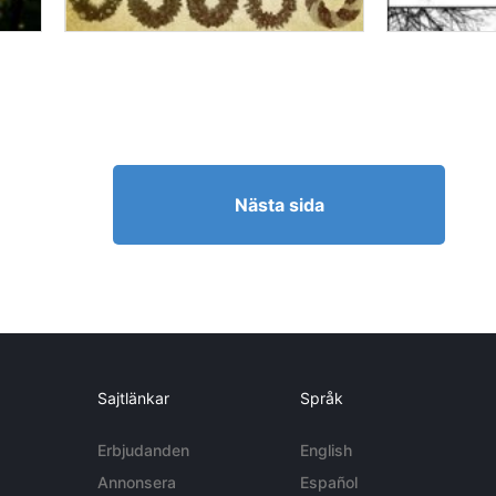
Nästa sida
Sajtlänkar
Språk
Erbjudanden
English
Annonsera
Español