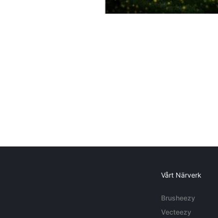
Vårt Närverk
Brusheezy
Vecteezy