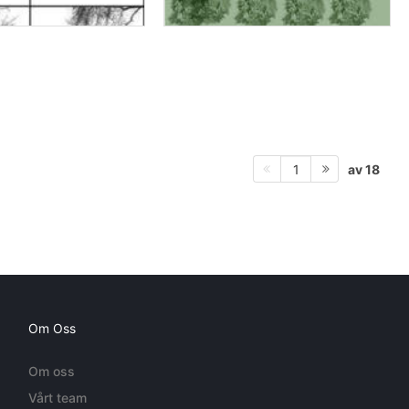
av 18
1
Om Oss
Om oss
Vårt team