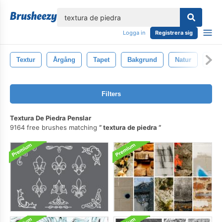
lose
Logga in
Registrera sig
Textur
Årgång
Tapet
Bakgrund
Natur
Väg
Filters
Textura De Piedra Penslar
9164 free brushes matching
textura de piedra