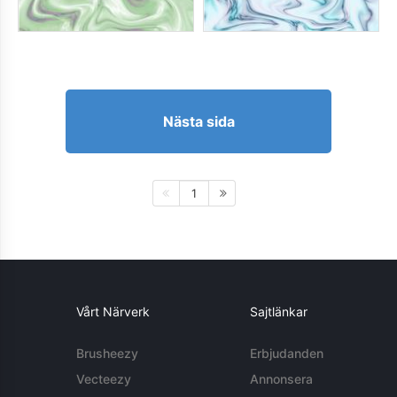
Nästa sida
1
Vårt Närverk
Sajtlänkar
Brusheezy
Erbjudanden
Vecteezy
Annonsera