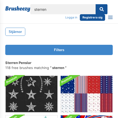
lose
Logga in
Registrera sig
Stjärnor
Filters
Sterren Penslar
118 free brushes matching
sterren