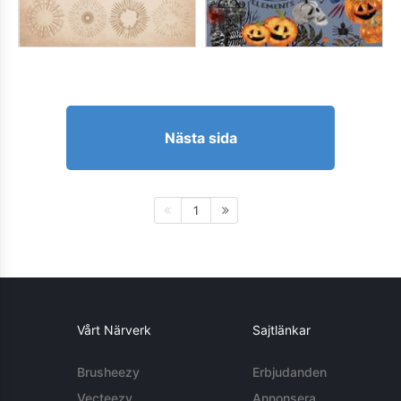
Nästa sida
1
Vårt Närverk
Sajtlänkar
Brusheezy
Erbjudanden
Vecteezy
Annonsera