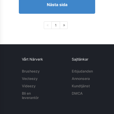
Nästa sida
1
Vårt Närverk
Sajtlänkar
Brusheezy
Erbjudanden
Vecteezy
Annonsera
Videezy
Kundtjänst
Bli en
DMCA
leverantör