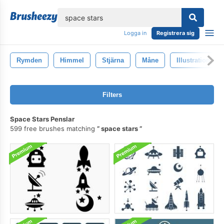
lose
Logga in
Registrera sig
Rymden
Himmel
Stjärna
Måne
Illustration
Filters
Space Stars Penslar
599 free brushes matching
space stars