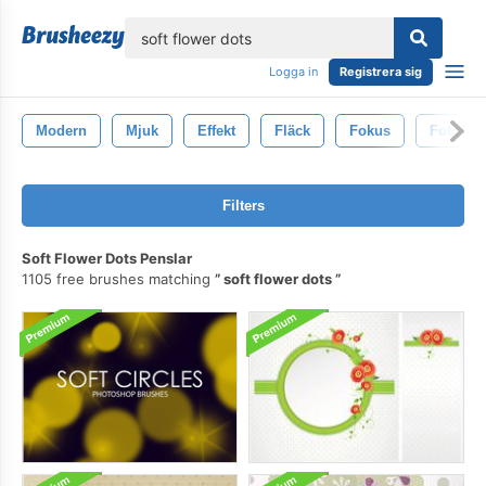
lose
Logga in
Registrera sig
Modern
Mjuk
Effekt
Fläck
Fokus
Foto
Filters
Soft Flower Dots Penslar
1105 free brushes matching
soft flower dots