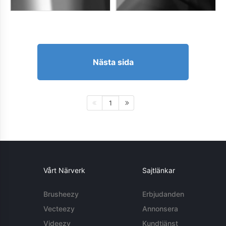
Nästa sida
1
Vårt Närverk
Sajtlänkar
Brusheezy
Erbjudanden
Vecteezy
Annonsera
Videezy
Kundtjänst