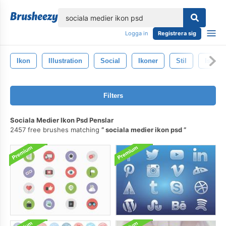
lose
Logga in
Registrera sig
Ikon
Illustration
Social
Ikoner
Stil
Isolera
Filters
Sociala Medier Ikon Psd Penslar
2457 free brushes matching
sociala medier ikon psd