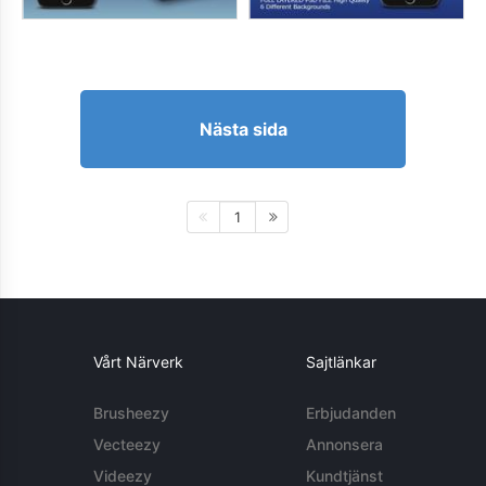
Nästa sida
1
Vårt Närverk
Sajtlänkar
Brusheezy
Erbjudanden
Vecteezy
Annonsera
Videezy
Kundtjänst