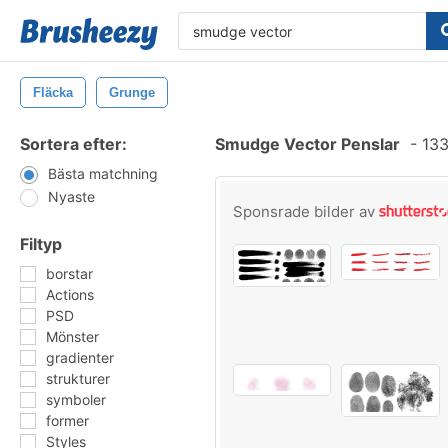
Fläcka
Grunge
Sortera efter:
Smudge Vector Penslar
-
133
Bästa matchning
Nyaste
Sponsrade bilder av
Filtyp
borstar
Actions
PSD
Mönster
gradienter
strukturer
symboler
former
Styles