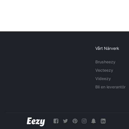
Vårt Närverk
Brusheezy
Vecteezy
Videezy
Bli en leverantör