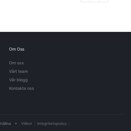
Om Oss
Om oss
Vårt team
Vår blogg
Kontakta oss
•
hållna
Villkor
Integritetspolicy