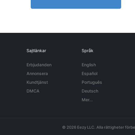
Sajtlänkar
Språk
Erbjudanden
English
Annonsera
Español
Kundtjänst
Português
DMCA
Deutsch
Mer...
© 2026 Eezy LLC. Alla rättigheter förbe