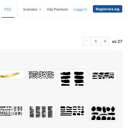
Registrera sig
PSD
Svenska
Välj Premium
Logga in
av 27
1