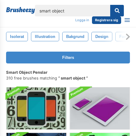
lose
Logga in
Registrera sig
Isolerat
Illustration
Bakgrund
Design
Fantasi
Filters
Smart Object Penslar
310 free brushes matching
smart object