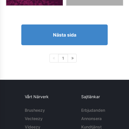
Nästa sida
1
Vårt Närverk
Sajtlänkar
Brusheezy
Erbjudanden
Vecteezy
Annonsera
Videezy
Kundtjänst