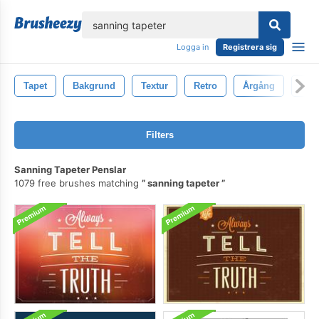
lose
Logga in
Registrera sig
Tapet
Bakgrund
Textur
Retro
Årgång
Dek
Filters
Sanning Tapeter Penslar
1079 free brushes matching
sanning tapeter