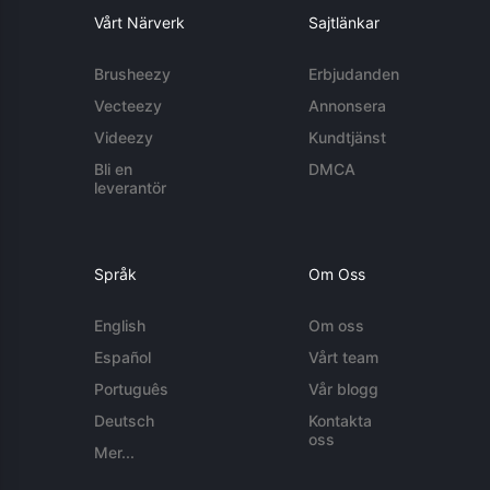
Vårt Närverk
Sajtlänkar
Brusheezy
Erbjudanden
Vecteezy
Annonsera
Videezy
Kundtjänst
Bli en
DMCA
leverantör
Språk
Om Oss
English
Om oss
Español
Vårt team
Português
Vår blogg
Deutsch
Kontakta
oss
Mer...