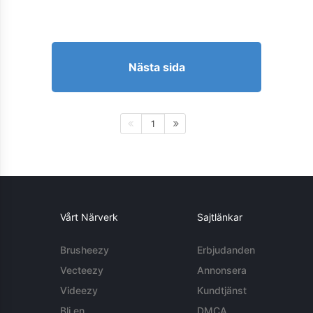
Nästa sida
1
Vårt Närverk
Sajtlänkar
Brusheezy
Erbjudanden
Vecteezy
Annonsera
Videezy
Kundtjänst
Bli en
DMCA