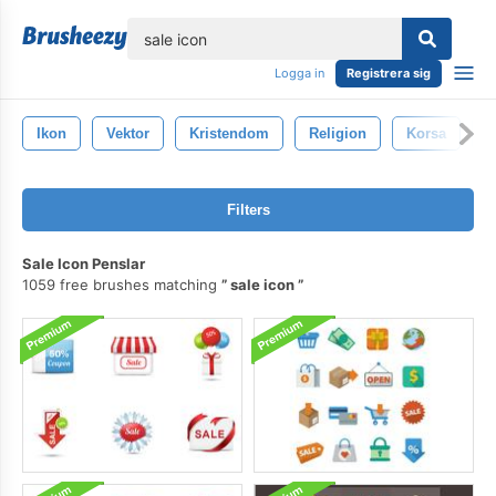
lose
Logga in
Registrera sig
Ikon
Vektor
Kristendom
Religion
Korsa
S
Filters
Sale Icon Penslar
1059 free brushes matching
sale icon