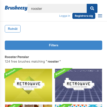
lose
Logga in
Registrera sig
Rutnät
Filters
Rooster Penslar
124 free brushes matching
rooster