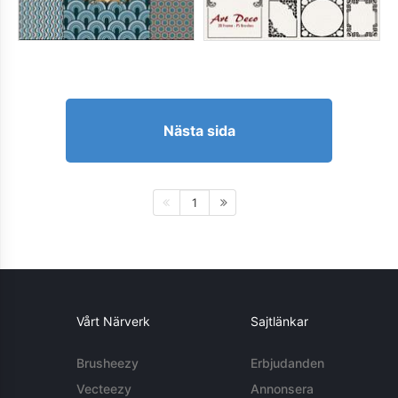
Nästa sida
1
Vårt Närverk
Sajtlänkar
Brusheezy
Erbjudanden
Vecteezy
Annonsera