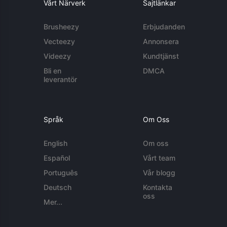
Vårt Närverk
Sajtlänkar
Brusheezy
Erbjudanden
Vecteezy
Annonsera
Videezy
Kundtjänst
Bli en
DMCA
leverantör
Språk
Om Oss
English
Om oss
Español
Vårt team
Português
Vår blogg
Deutsch
Kontakta
oss
Mer...