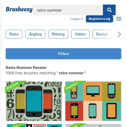
lose
Logga in
Registrera sig
Retro
Årgång
Ritning
Vektor
Design
Pers
Filters
Retro Nummer Penslar
1009 free brushes matching
retro nummer