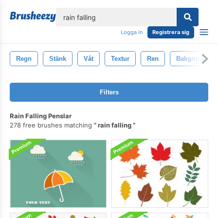
lose
Logga in
Registrera sig
Regn
Stänk
Våt
Textur
Ren
Bakgrund
Filters
Rain Falling Penslar
278 free brushes matching
rain falling