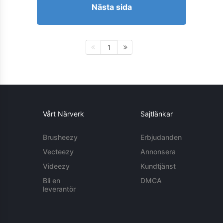
Nästa sida
1
Vårt Närverk
Sajtlänkar
Brusheezy
Erbjudanden
Vecteezy
Annonsera
Videezy
Kundtjänst
Bli en
DMCA
leverantör