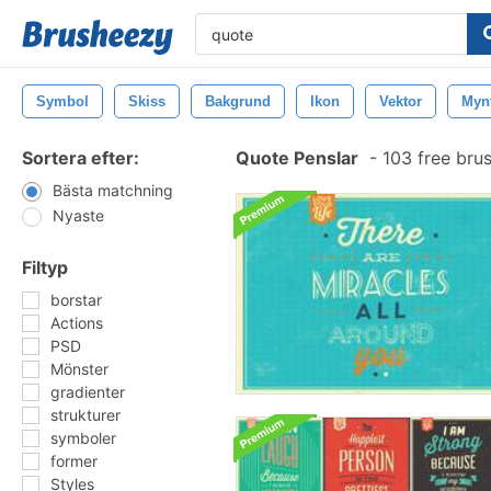
Symbol
Skiss
Bakgrund
Ikon
Vektor
Myn
Sortera efter:
Quote Penslar
-
103 free bru
Bästa matchning
Nyaste
Filtyp
borstar
Actions
PSD
Mönster
gradienter
strukturer
symboler
former
Styles