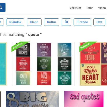
Vektorer
Foton
Video
t
Irländsk
Irland
Kultur
Öl
Firande
Hatt
shes matching
quote