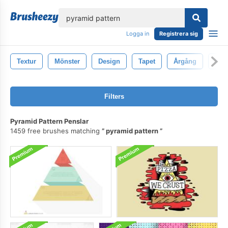
lose
Logga in
Registrera sig
Textur
Mönster
Design
Tapet
Årgång
Bak
Filters
Pyramid Pattern Penslar
1459 free brushes matching
pyramid pattern