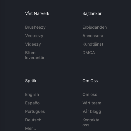
Vårt Närverk
Sajtlänkar
Brusheezy
Erbjudanden
Vecteezy
Annonsera
Videezy
Kundtjänst
Bli en
DMCA
leverantör
Språk
Om Oss
English
Om oss
Español
Vårt team
Português
Vår blogg
Deutsch
Kontakta
oss
Mer...