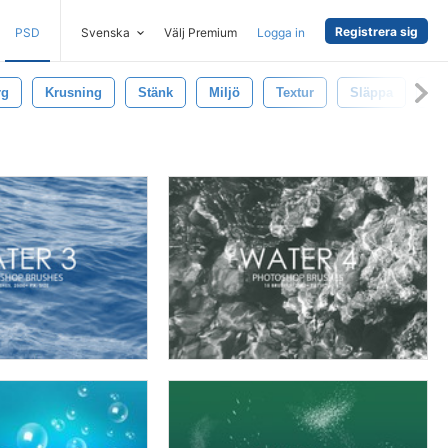
Registrera sig
PSD
Svenska
Välj Premium
Logga in
rg
Krusning
Stänk
Miljö
Textur
Släppa
Tr