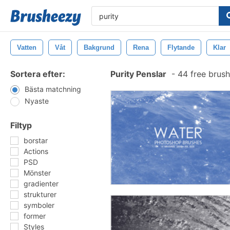
Vatten
Våt
Bakgrund
Rena
Flytande
Klar
Sortera efter:
Purity Penslar
-
44 free brus
Bästa matchning
Nyaste
Filtyp
borstar
Actions
PSD
Mönster
gradienter
strukturer
symboler
former
Styles