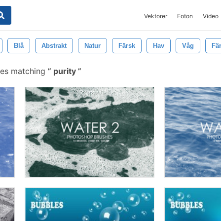
Vektorer
Foton
Video
Blå
Abstrakt
Natur
Färsk
Hav
Våg
Fä
hes matching
purity