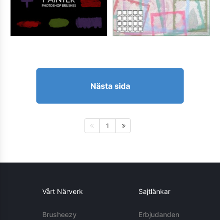
Nästa sida
1
Vårt Närverk
Sajtlänkar
Brusheezy
Erbjudanden