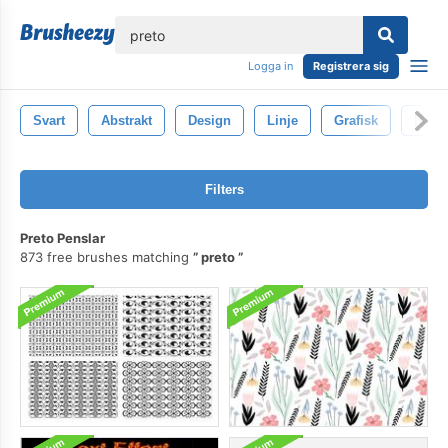
lose
Logga in
Registrera sig
Svart
Abstrakt
Design
Linje
Grafisk
Illust
Filters
Preto Penslar
873 free brushes matching
preto