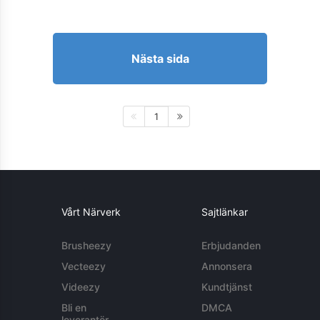
Nästa sida
1
Vårt Närverk
Sajtlänkar
Brusheezy
Erbjudanden
Vecteezy
Annonsera
Videezy
Kundtjänst
Bli en
DMCA
leverantör