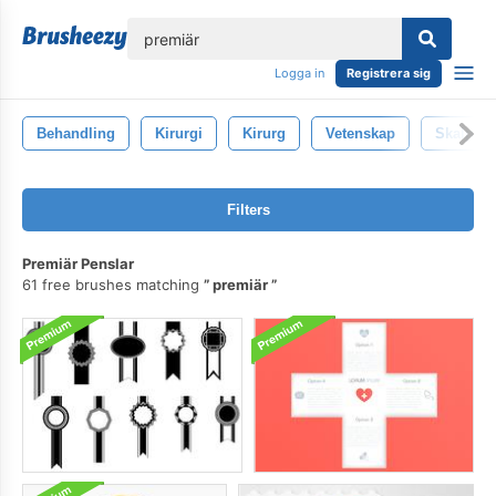
lose
Logga in
Registrera sig
Behandling
Kirurgi
Kirurg
Vetenskap
Skalpell
Filters
Premiär Penslar
61 free brushes matching
premiär