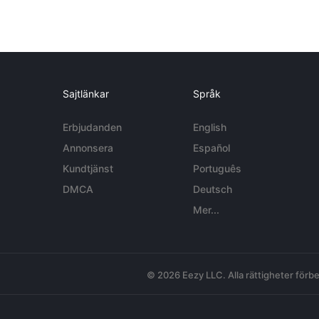
Sajtlänkar
Språk
Erbjudanden
English
Annonsera
Español
Kundtjänst
Português
DMCA
Deutsch
Mer...
© 2026 Eezy LLC. Alla rättigheter förbe