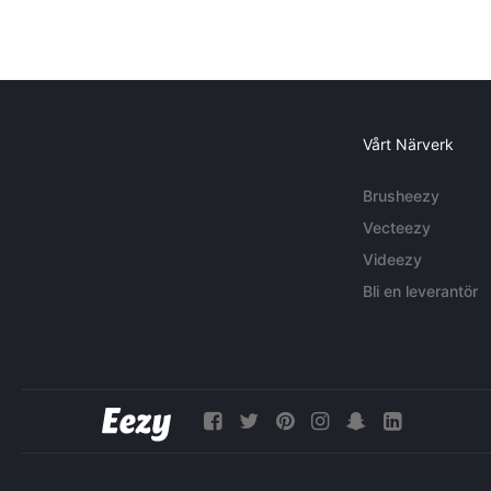
Vårt Närverk
Brusheezy
Vecteezy
Videezy
Bli en leverantör