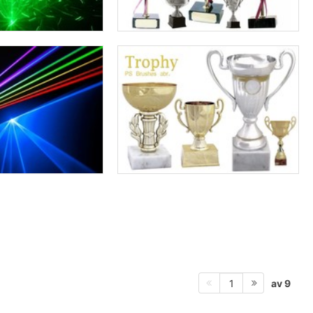
av 9
1