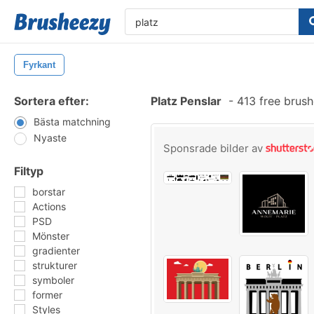
Fyrkant
Sortera efter:
Platz Penslar
-
413 free brus
Bästa matchning
Nyaste
Sponsrade bilder av
Filtyp
borstar
Actions
PSD
Mönster
gradienter
strukturer
symboler
former
Styles