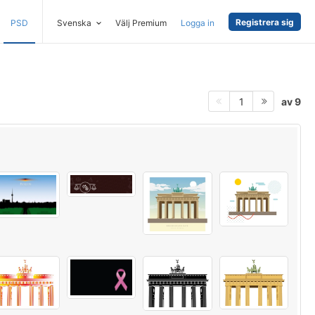
Registrera sig
PSD
Svenska
Välj Premium
Logga in
av 9
1