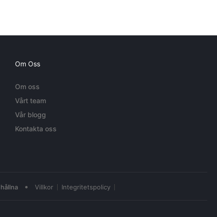
Om Oss
Om oss
Vårt team
Vår blogg
Kontakta oss
•
hållna
Villkor
Integritetspolicy