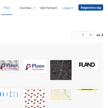
Registrera sig
PSD
Svenska
Välj Premium
Logga in
av 3
1