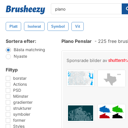
Platt
Isolerat
Symbol
Vit
Sortera efter:
Plano Penslar
-
225 free bru
Bästa matchning
Nyaste
Sponsrade bilder av
Filtyp
borstar
Actions
PSD
Mönster
gradienter
strukturer
symboler
former
Styles