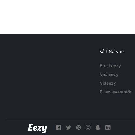
Vårt Närverk
Brusheezy
Vecteezy
Videezy
Bli en leverantör