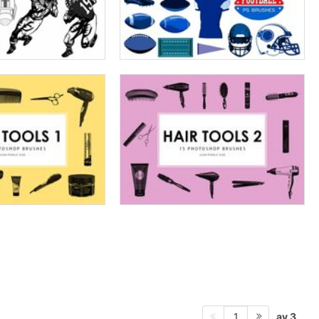
av 3
1