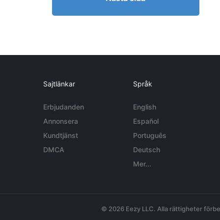
Sajtlänkar
Språk
Erbjudanden
English
Annonsera
Español
Kundtjänst
Português
DMCA
Deutsch
Mer...
© 2026 Eezy LLC. Alla rättigheter förbe