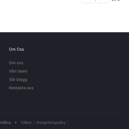
Om Oss
Om oss
Vårt team
Vår blogg
Kontakta oss
•
hållna
Villkor
Integritetspolicy