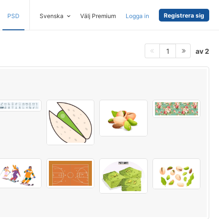
Registrera sig
PSD
Svenska
Välj Premium
Logga in
av 2
1