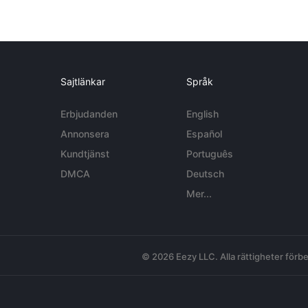
Sajtlänkar
Språk
Erbjudanden
English
Annonsera
Español
Kundtjänst
Português
DMCA
Deutsch
Mer...
© 2026 Eezy LLC. Alla rättigheter förbe