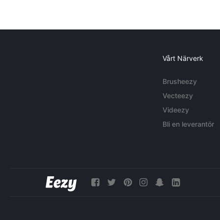
Vårt Närverk
Brusheezy
Vecteezy
Videezy
Bli en leverantör