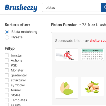
Sortera efter:
Pistas Penslar
-
73 free brus
Bästa matchning
Nyaste
Sponsrade bilder av
Filtyp
borstar
Actions
PSD
Mönster
gradienter
strukturer
symboler
former
Styles
Templates
Ui Kits