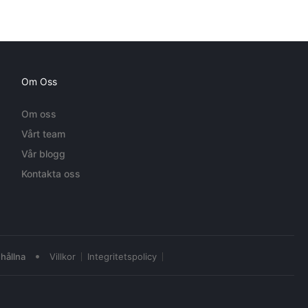
Om Oss
Om oss
Vårt team
Vår blogg
Kontakta oss
•
hållna
Villkor
Integritetspolicy